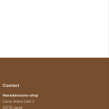
Contact
Hairextensions-shop
Carrer Antoni Llido 2
03730 Javea