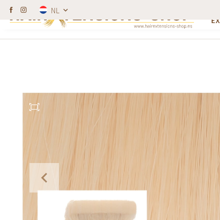
W
NL
Kappers krijgen korting.
100% echt haar (R
E