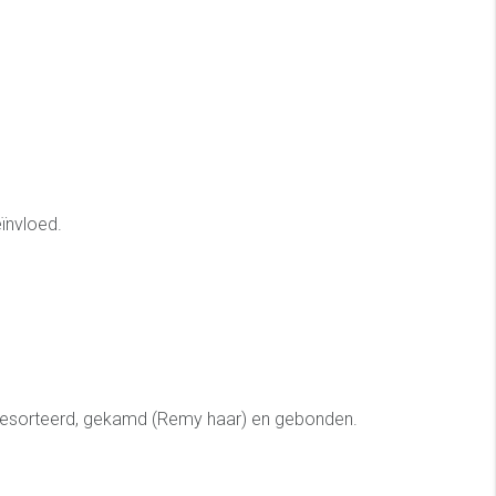
ïnvloed.
ing gesorteerd, gekamd (Remy haar) en gebonden.