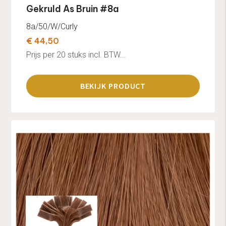
Gekruld As Bruin #8a
8a/50/W/Curly
€ 44,50
Prijs per 20 stuks incl. BTW...
BEKIJK PRODUCT