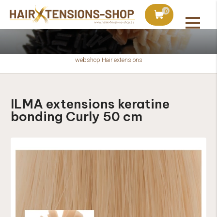
duct bij bestellingen vanaf €75
Vandaag besteld, uiter
0
webshop Hair extensions
ILMA extensions keratine
bonding Curly 50 cm