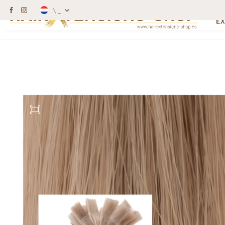
W
NL
Kappers krijgen korting.
100% echt haar (R
E