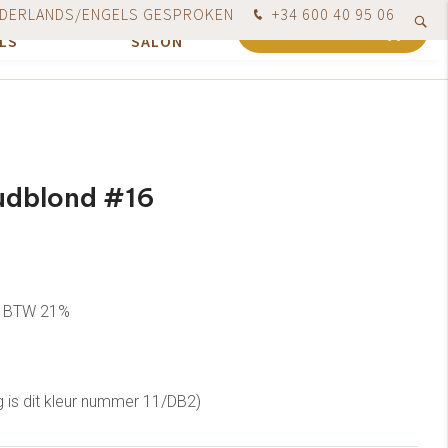
DERLANDS/ENGELS GESPROKEN
+34 600 40 95 06
VOOR
ONZE
ndaag besteld, uiterlijk de volgende werkdag verzonden
0
WINKELWAGEN
LS
SALON
udblond #16
cl. BTW 21%
ng is dit kleur nummer 11/DB2)