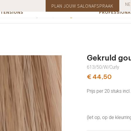
NE
EBSHOP HAIR
INFORMATIE 
PLAN JOUW SALONAFSPRAAK
emy-haar)
Een gratis product bij bestellingen vanaf €75
Va
BENODIGDHEDEN
XTENSIONS
PROFESSIONA
Gekruld goudblond #16
Alle producten
Gekruld go
613/50/W/Curly
€ 44,50
Prijs per 20 stuks in
(let op, op de kleurri