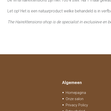
De Ilma hairextensions zijn niet 100% steil. Na 1 maal gewas
Let op! Het is een natuurproduct welke behandeld is in verfb
The HaireXtensions-shop is de specialist in exclusieve en b
Algemeen
Homepagina
Onze salon
Privacy Policy