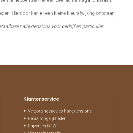
sen te hebben zal hier een zeer lichte slag in ontstaan.
aden. Hierdoor kan er een kleine kleurafwijking ontstaan.
etaalbare hairextensions v
oor bedrijf en particulier.
Klantenservice
Verzorgingsadvies hairextensions
Betaalmogelijkheden
Prijzen en BTW