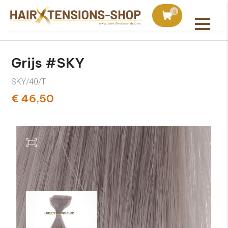
duct bij bestellingen vanaf €75
Vandaag besteld, uiter
0
Alle producten
Grijs #SKY
SKY/40/T
€ 46,50