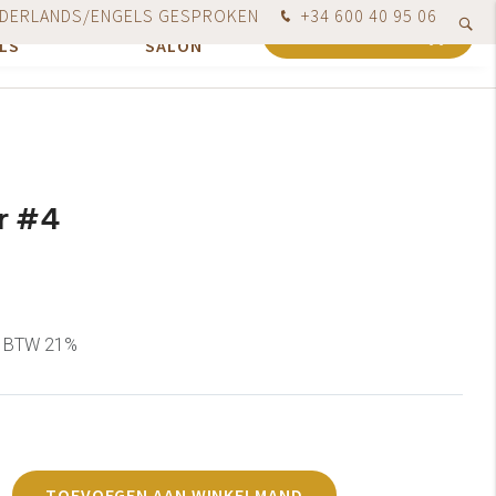
DERLANDS/ENGELS GESPROKEN
+34 600 40 95 06
VOOR
ONZE
ndaag besteld, uiterlijk de volgende werkdag verzonden
0
WINKELWAGEN
LS
SALON
r #4
cl. BTW 21%
TOEVOEGEN AAN WINKELMAND