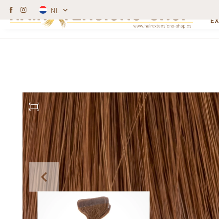
W
NL
Kappers krijgen korting.
100% echt haar (R
E