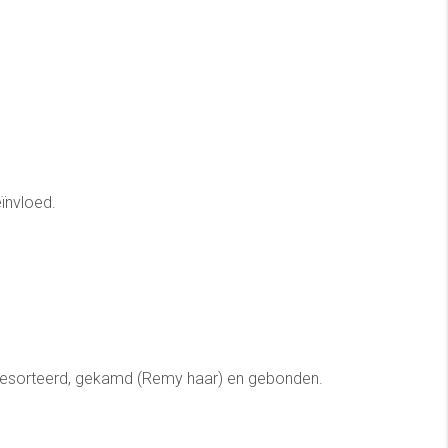
ïnvloed.
ing gesorteerd, gekamd (Remy haar) en gebonden.