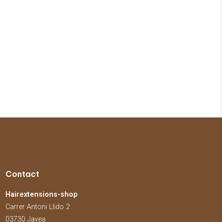
Contact
Hairextensions-shop
Carrer Antoni Llido 2
03730 Javea