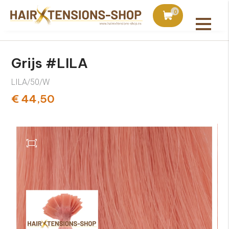
duct bij bestellingen vanaf €75
Vandaag besteld, uiter
0
Alle producten
Grijs #LILA
LILA/50/W
€ 44,50