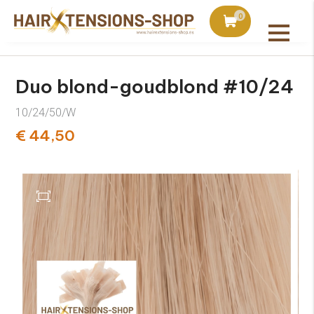
duct bij bestellingen vanaf €75
Vandaag besteld, uiter
0
Alle producten
Duo blond-goudblond #10/24
10/24/50/W
€ 44,50