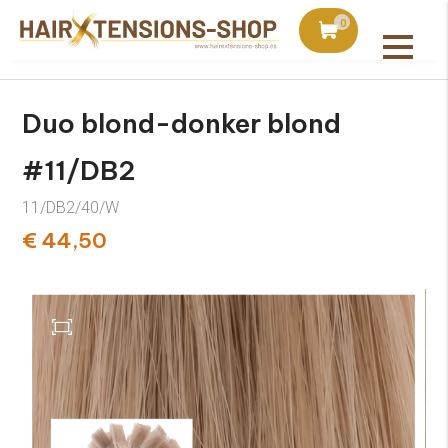
duct bij bestellingen vanaf €75
Vandaag besteld, uiter
0
Alle producten
Duo blond-donker blond
#11/DB2
11/DB2/40/W
€ 44,50