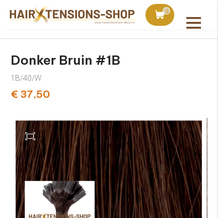
duct bij bestellingen vanaf €75
Vandaag besteld, uiter
0
Alle producten
Donker Bruin #1B
1B/40/W
€ 37,50