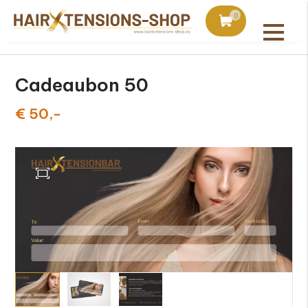
duct bij bestellingen vanaf €75
Vandaag besteld, uiter
0
Alle producten
Cadeaubon 50
€ 50,-