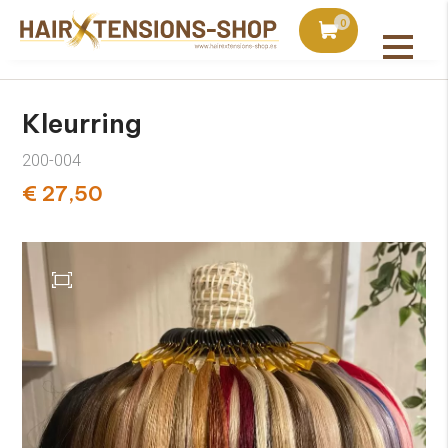
duct bij bestellingen vanaf €75
Vandaag besteld, uiter
0
Alle producten
Kleurring
200-004
€ 27,50