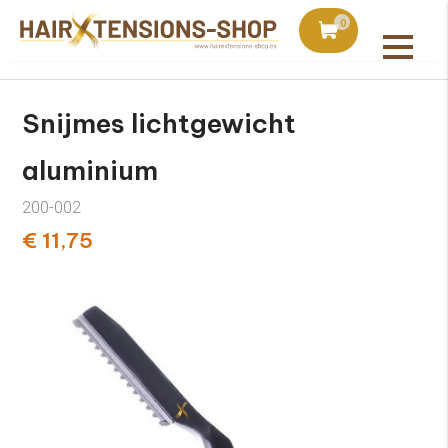
duct bij bestellingen vanaf €75
Vandaag besteld, uiter
0
Alle producten
Snijmes lichtgewicht
aluminium
200-002
€ 11,75