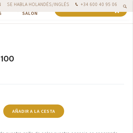
N
SE HABLA HOLANDÉS/INGLÉS
+34 600 40 95 06
 75€
Pedido hoy, enviado a más tardar el siguiente día laborable
PARA
NUESTRO
0
CARRO DE LA COMPRA
S
SALÓN
 100
AÑADIR A LA CESTA