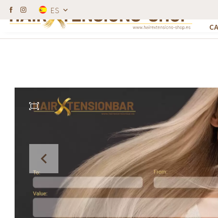
T
Los peluqueros obtienen un descuento.
ES
100% cabello hum
E
C