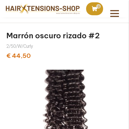
is con pedidos superiores a 75€
Pedido hoy, enviado a m
0
Todos los productos
Marrón oscuro rizado #2
2/50/W/Curly
€ 44,50