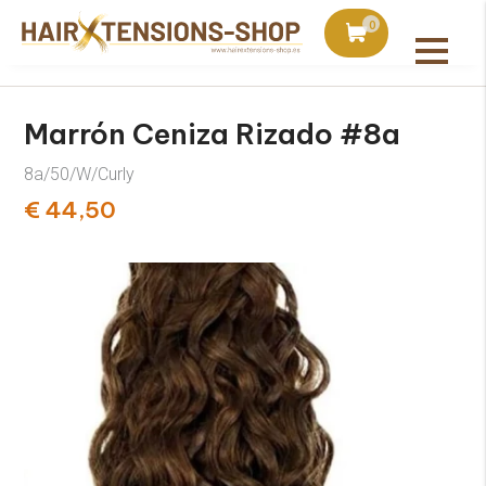
is con pedidos superiores a 75€
Pedido hoy, enviado a m
0
Todos los productos
Marrón Ceniza Rizado #8a
8a/50/W/Curly
€ 44,50