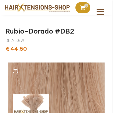
is con pedidos superiores a 75€
Pedido hoy, enviado a m
0
Todos los productos
Rubio-Dorado #DB2
DB2/50/W
€ 44,50