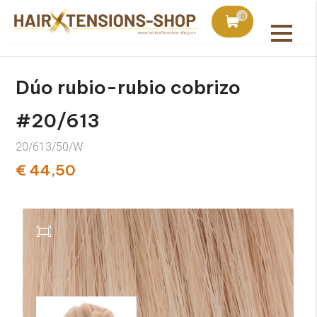
is con pedidos superiores a 75€
Pedido hoy, enviado a m
0
Todos los productos
Dúo rubio-rubio cobrizo
#20/613
20/613/50/W
€ 44,50