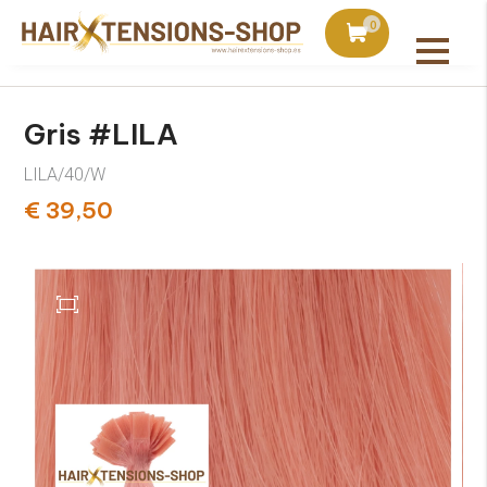
is con pedidos superiores a 75€
Pedido hoy, enviado a m
0
Todos los productos
Gris #LILA
LILA/40/W
€ 39,50