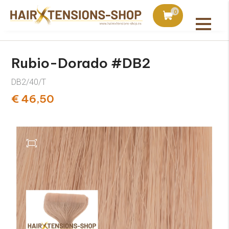
is con pedidos superiores a 75€
Pedido hoy, enviado a m
0
Todos los productos
Rubio-Dorado #DB2
DB2/40/T
€ 46,50