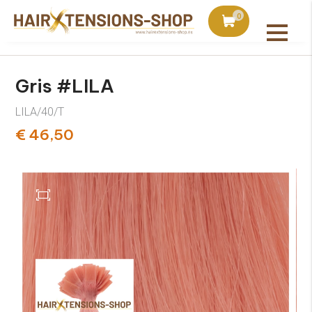
is con pedidos superiores a 75€
Pedido hoy, enviado a m
0
Todos los productos
Gris #LILA
LILA/40/T
€ 46,50