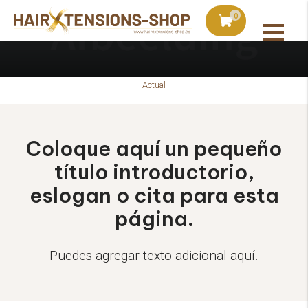
is con pedidos superiores a 75€
Pedido hoy, enviado a m
0
Actual
Coloque aquí un pequeño
título introductorio,
eslogan o cita para esta
página.
Puedes agregar texto adicional aquí.